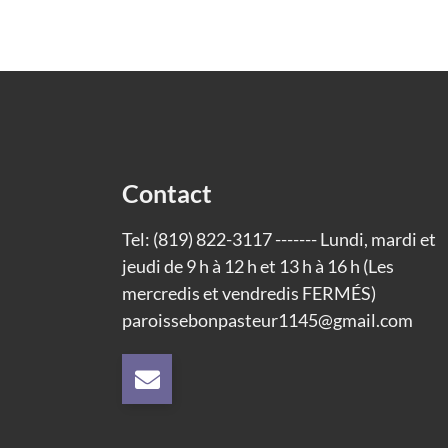
Contact
Tel: (819) 822-3117 ------- Lundi, mardi et
jeudi de 9 h à 12 h et 13 h à 16 h (Les
mercredis et vendredis FERMÉS)
paroissebonpasteur1145@gmail.com